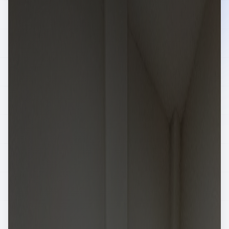
|
GE
EN