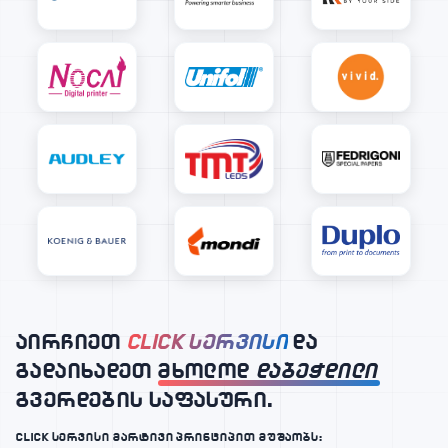
აირჩიეთ
CLICK სერვისი
და
გადაიხადეთ მხოლოდ
დაბეჭდილი
გვერდების საფასური.
CLICK სერვისი მარტივი პრინციპით მუშაობს: